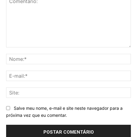
Comentário:
No
E-
mai
Sit
Salve meu nome, e-mail e site neste navegador para a
próxima vez que eu comentar.