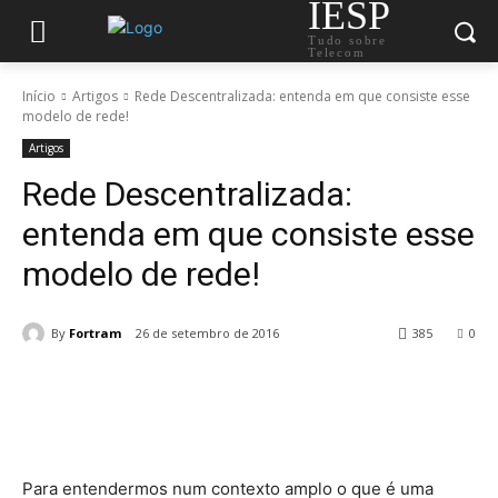
IESP
Tudo sobre
Telecom
Início
Artigos
Rede Descentralizada: entenda em que consiste esse
modelo de rede!
Artigos
Rede Descentralizada:
entenda em que consiste esse
modelo de rede!
By
Fortram
26 de setembro de 2016
385
0
Para entendermos num contexto amplo o que é uma