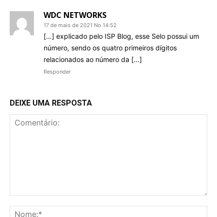
WDC NETWORKS
17 de maio de 2021 No 14:52
[…] explicado pelo ISP Blog, esse Selo possui um
número, sendo os quatro primeiros dígitos
relacionados ao número da […]
Responder
DEIXE UMA RESPOSTA
Comentário:
No