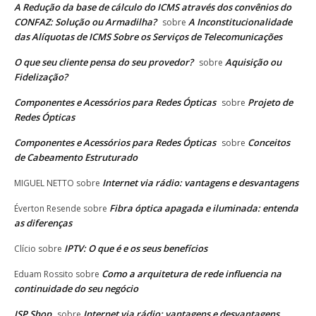
A Redução da base de cálculo do ICMS através dos convênios do
CONFAZ: Solução ou Armadilha?
A Inconstitucionalidade
sobre
das Alíquotas de ICMS Sobre os Serviços de Telecomunicações
O que seu cliente pensa do seu provedor?
Aquisição ou
sobre
Fidelização?
Componentes e Acessórios para Redes Ópticas
Projeto de
sobre
Redes Ópticas
Componentes e Acessórios para Redes Ópticas
Conceitos
sobre
de Cabeamento Estruturado
Internet via rádio: vantagens e desvantagens
MIGUEL NETTO
sobre
Fibra óptica apagada e iluminada: entenda
Éverton Resende
sobre
as diferenças
IPTV: O que é e os seus benefícios
Clício
sobre
Como a arquitetura de rede influencia na
Eduam Rossito
sobre
continuidade do seu negócio
ISP Shop
Internet via rádio: vantagens e desvantagens
sobre