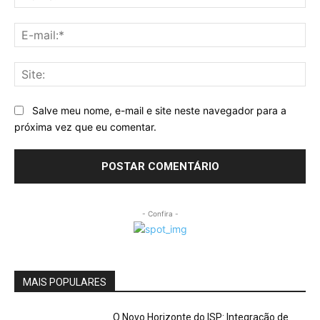
E-
mai
Sit
Salve meu nome, e-mail e site neste navegador para a
próxima vez que eu comentar.
- Confira -
MAIS POPULARES
O Novo Horizonte do ISP: Integração de