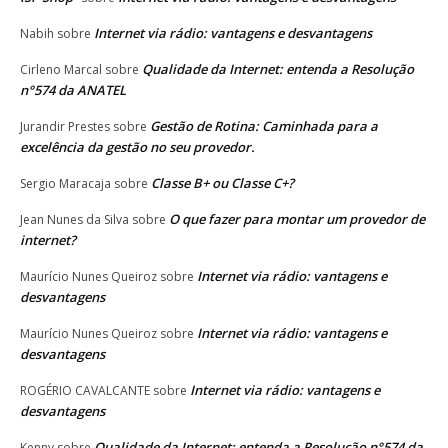
Internet via rádio: vantagens e desvantagens
Nabih
sobre
Qualidade da Internet: entenda a Resolução
Cirleno Marcal
sobre
n°574 da ANATEL
Gestão de Rotina: Caminhada para a
Jurandir Prestes
sobre
excelência da gestão no seu provedor.
Classe B+ ou Classe C+?
Sergio Maracaja
sobre
O que fazer para montar um provedor de
Jean Nunes da Silva
sobre
internet?
Internet via rádio: vantagens e
Maurício Nunes Queiroz
sobre
desvantagens
Internet via rádio: vantagens e
Maurício Nunes Queiroz
sobre
desvantagens
Internet via rádio: vantagens e
ROGÉRIO CAVALCANTE
sobre
desvantagens
Qualidade da Internet: entenda a Resolução n°574 da
Kenny
sobre