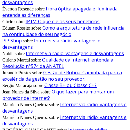
desvantagens
Fibra óptica apagada e iluminada:
Éverton Resende
sobre
entenda as diferenças
IPTV: O que é e os seus benefícios
Clício
sobre
Como a arquitetura de rede influencia
Eduam Rossito
sobre
na continuidade do seu negócio
ISP Shop
Internet via rádio: vantagens e
sobre
desvantagens
Internet via rádio: vantagens e desvantagens
Nabih
sobre
Qualidade da Internet: entenda a
Cirleno Marcal
sobre
Resolução n°574 da ANATEL
Gestão de Rotina: Caminhada para a
Jurandir Prestes
sobre
excelência da gestão no seu provedor.
Classe B+ ou Classe C+?
Sergio Maracaja
sobre
O que fazer para montar um
Jean Nunes da Silva
sobre
provedor de internet?
Internet via rádio: vantagens e
Maurício Nunes Queiroz
sobre
desvantagens
Internet via rádio: vantagens e
Maurício Nunes Queiroz
sobre
desvantagens
Internet via rádio: