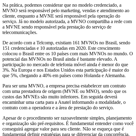
Na prática, podemos considerar que no modelo credenciado, a
MVNO será responsável pelo marketing, vendas e atendimento ao
cliente, enquanto a MVNE será responsável pela operação do
serviço. Já no modelo autorizada, a MVNO compartilha a rede com
a MVNE sendo responsável pela prestação do serviço de
telecomunicações.
De acordo com a Telcomp, existiam 161 MVNOs no Brasil, sendo
151 credenciadas e 10 autorizadas em 2020. Este crescimento
colocou o Brasil entre os 10 países com mais MVNOs no mundo. O
potencial das MVNOs no Brasil ainda é bastante elevado. A
participação no mercado de telefonia móvel ainda é menor do que
3%. Na Europa e nos Estados Unidos esta participação é maior do
que 5%, chegando a 40% em países como Holanda e Alemanha.
Para ser uma MVNO, a empresa precisa estabelecer um contrato
com uma prestadora de origem (MVNE ou MNO), sendo que os
custos das MVNEs são muito inferiores. Em seguida deverá
encaminhar uma carta para a Anatel informando a modalidade, o
contrato com a operadora e a área de prestação do serviço.
Apesar de o procedimento ser razoavelmente simples, planejamento
e organização são pré-requisitos. É fundamental entender como você
conseguirá agregar valor para seu cliente. Não se esqueça que é
fundamental definir estratégias para se diferenciar da concorrência.