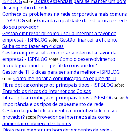
ISPBLOG
3 dicas essenciais para se manter um bom
sobre
desempenho da rede
Conheça os problemas na rede corporativa mais comuns
- ISPBLOG
Garanta a qualidade da estrutura de rede
sobre
do seu provedor
Gestão empresarial: como usar a internet a favor da
empresa? - ISPBLOG
Gestão financeira eficiente:
sobre
Saiba como fazer em 4 dicas
Gestão empresarial: como usar a internet a favor da
empresa? - ISPBLOG
Como o desenvolvimento
sobre
tecnológico mudou o perfil do consumidor?
Gestor de TI: 5 dicas para ser ainda melhor - ISPBLOG
Como melhorar a comunicação na equipe de TI
sobre
Fibra óptica: conheça os principais tipos - ISPBLOG
sobre
Entenda os riscos da Internet das Coisas
Fibra óptica: conheça os principais tipos - ISPBLOG
A
sobre
importância e os tipos de cabeamento de rede
Gestão da qualidade aumenta a produtividade do seu
provedor?
Provedor de internet: saiba como
sobre
aumentar o número de clientes
Dicas para manter um bom desempenho da rede -