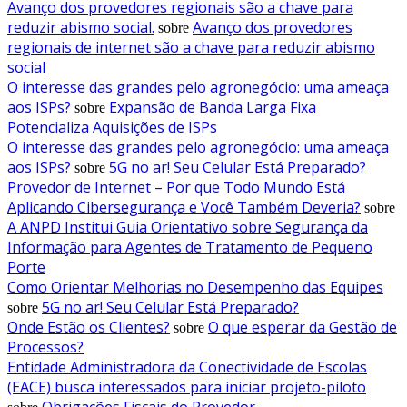
Avanço dos provedores regionais são a chave para
reduzir abismo social.
Avanço dos provedores
sobre
regionais de internet são a chave para reduzir abismo
social
O interesse das grandes pelo agronegócio: uma ameaça
aos ISPs?
Expansão de Banda Larga Fixa
sobre
Potencializa Aquisições de ISPs
O interesse das grandes pelo agronegócio: uma ameaça
aos ISPs?
5G no ar! Seu Celular Está Preparado?
sobre
Provedor de Internet – Por que Todo Mundo Está
Aplicando Cibersegurança e Você Também Deveria?
sobre
A ANPD Institui Guia Orientativo sobre Segurança da
Informação para Agentes de Tratamento de Pequeno
Porte
Como Orientar Melhorias no Desempenho das Equipes
5G no ar! Seu Celular Está Preparado?
sobre
Onde Estão os Clientes?
O que esperar da Gestão de
sobre
Processos?
Entidade Administradora da Conectividade de Escolas
(EACE) busca interessados para iniciar projeto-piloto
Obrigações Fiscais do Provedor