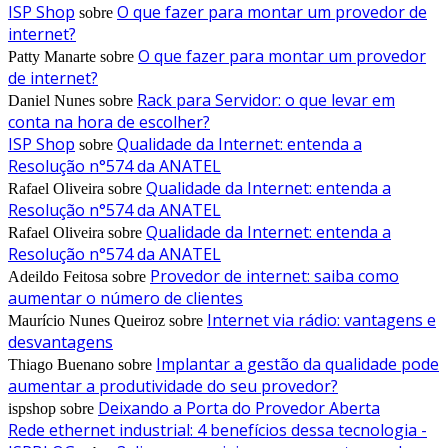
ISP Shop
O que fazer para montar um provedor de
sobre
internet?
O que fazer para montar um provedor
Patty Manarte
sobre
de internet?
Rack para Servidor: o que levar em
Daniel Nunes
sobre
conta na hora de escolher?
ISP Shop
Qualidade da Internet: entenda a
sobre
Resolução n°574 da ANATEL
Qualidade da Internet: entenda a
Rafael Oliveira
sobre
Resolução n°574 da ANATEL
Qualidade da Internet: entenda a
Rafael Oliveira
sobre
Resolução n°574 da ANATEL
Provedor de internet: saiba como
Adeildo Feitosa
sobre
aumentar o número de clientes
Internet via rádio: vantagens e
Maurício Nunes Queiroz
sobre
desvantagens
Implantar a gestão da qualidade pode
Thiago Buenano
sobre
aumentar a produtividade do seu provedor?
Deixando a Porta do Provedor Aberta
ispshop
sobre
Rede ethernet industrial: 4 benefícios dessa tecnologia -