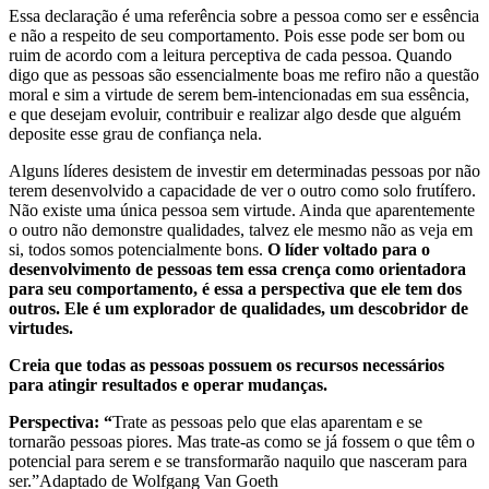
Essa declaração é uma referência sobre a pessoa como ser e essência
e não a respeito de seu comportamento. Pois esse pode ser bom ou
ruim de acordo com a leitura perceptiva de cada pessoa. Quando
digo que as pessoas são essencialmente boas me refiro não a questão
moral e sim a virtude de serem bem-intencionadas em sua essência,
e que desejam evoluir, contribuir e realizar algo desde que alguém
deposite esse grau de confiança nela.
Alguns líderes desistem de investir em determinadas pessoas por não
terem desenvolvido a capacidade de ver o outro como solo frutífero.
Não existe uma única pessoa sem virtude. Ainda que aparentemente
o outro não demonstre qualidades, talvez ele mesmo não as veja em
si, todos somos potencialmente bons.
O líder voltado para o
desenvolvimento de pessoas tem essa crença como orientadora
para seu comportamento, é essa a perspectiva que ele tem dos
outros. Ele é um explorador de qualidades, um descobridor de
virtudes.
Creia que
todas as pessoas possuem os recursos necessários
para atingir resultados e operar mudanças.
Perspectiva: “
Trate as pessoas pelo que elas aparentam e se
tornarão pessoas piores. Mas trate-as como se já fossem o que têm o
potencial para serem e se transformarão naquilo que nasceram para
ser.”Adaptado de Wolfgang Van Goeth