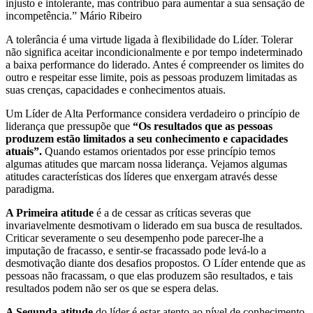
injusto e intolerante, mas contribuo para aumentar a sua sensação de
incompetência.”
Mário Ribeiro
A tolerância é uma virtude ligada à flexibilidade do Líder. Tolerar
não significa aceitar incondicionalmente e por tempo indeterminado
a baixa performance do liderado. Antes é compreender os limites do
outro e respeitar esse limite, pois as pessoas produzem limitadas as
suas crenças, capacidades e conhecimentos atuais.
Um Líder de Alta Performance considera verdadeiro o princípio de
liderança que pressupõe que
“Os resultados que as pessoas
produzem estão limitados a seu conhecimento e capacidades
atuais”
.
Quando estamos orientados por esse princípio temos
algumas atitudes que marcam nossa liderança. Vejamos algumas
atitudes características dos líderes que enxergam através desse
paradigma.
A Primeira atitude
é a de cessar as críticas severas que
invariavelmente desmotivam o liderado em sua busca de resultados.
Criticar severamente o seu desempenho pode parecer-lhe a
imputação de fracasso, e sentir-se fracassado pode levá-lo a
desmotivação diante dos desafios propostos. O Líder entende que as
pessoas não fracassam, o que elas produzem são resultados, e tais
resultados podem não ser os que se espera delas.
A Segunda atitude
do líder é estar atento ao nível de conhecimento