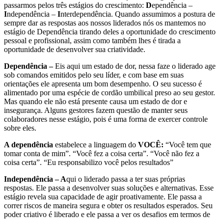
passarmos pelos três estágios do crescimento:
D
ependência –
I
ndependência –
I
nterdependência. Quando assumimos a postura de
sempre dar as respostas aos nossos liderados nós os mantemos no
estágio de Dependência tirando deles a oportunidade do crescimento
pessoal e profissional, assim como também lhes é tirada a
oportunidade de desenvolver sua criatividade.
Dependência –
Eis aqui um estado de dor, nessa faze o liderado age
sob comandos emitidos pelo seu líder, e com base em suas
orientações ele apresenta um bom desempenho. O seu sucesso é
alimentado por uma espécie de cordão umbilical preso ao seu gestor.
Mas quando ele não está presente causa um estado de dor e
insegurança. Alguns gestores fazem questão de manter seus
colaboradores nesse estágio, pois é uma forma de exercer controle
sobre eles.
A dependência
estabelece a linguagem do
VOCÊ:
“Você tem que
tomar conta de mim”. “Você fez a coisa certa”. “Você não fez a
coisa certa”. “Eu responsabilizo você pelos resultados”
Independência –
A
qui o liderado passa a ter suas próprias
respostas. Ele passa a desenvolver suas soluções e alternativas. Esse
estágio revela sua capacidade de agir proativamente. Ele passa a
correr riscos de maneira segura e obter os resultados esperados. Seu
poder criativo é liberado e ele passa a ver os desafios em termos de