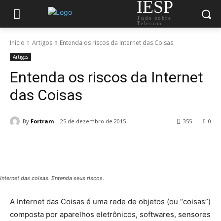
IESP
Tudo sobre
Telecom
Início
Artigos
Entenda os riscos da Internet das Coisas
Artigos
Entenda os riscos da Internet
das Coisas
By
Fortram
25 de dezembro de 2015
355
0
Internet das coisas. Entenda seus riscos.
A Internet das Coisas é uma rede de objetos (ou “coisas”)
composta por aparelhos eletrônicos, softwares, sensores