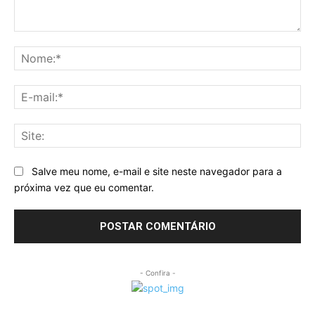
Comentário:
No
E-
mai
Sit
Salve meu nome, e-mail e site neste navegador para a
próxima vez que eu comentar.
- Confira -