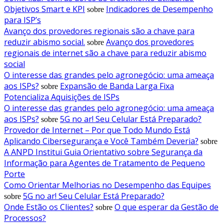
Objetivos Smart e KPI
Indicadores de Desempenho
sobre
para ISP’s
Avanço dos provedores regionais são a chave para
reduzir abismo social.
Avanço dos provedores
sobre
regionais de internet são a chave para reduzir abismo
social
O interesse das grandes pelo agronegócio: uma ameaça
aos ISPs?
Expansão de Banda Larga Fixa
sobre
Potencializa Aquisições de ISPs
O interesse das grandes pelo agronegócio: uma ameaça
aos ISPs?
5G no ar! Seu Celular Está Preparado?
sobre
Provedor de Internet – Por que Todo Mundo Está
Aplicando Cibersegurança e Você Também Deveria?
sobre
A ANPD Institui Guia Orientativo sobre Segurança da
Informação para Agentes de Tratamento de Pequeno
Porte
Como Orientar Melhorias no Desempenho das Equipes
5G no ar! Seu Celular Está Preparado?
sobre
Onde Estão os Clientes?
O que esperar da Gestão de
sobre
Processos?