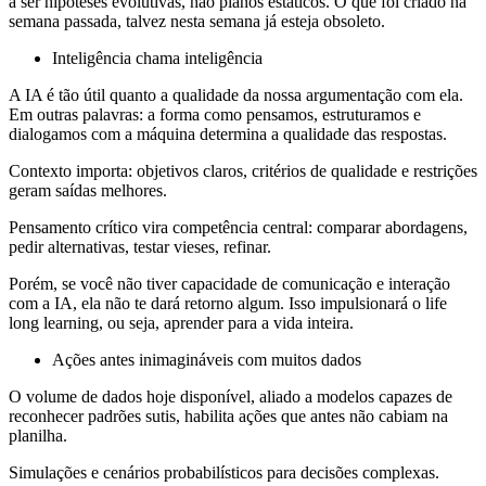
a ser hipóteses evolutivas, não planos estáticos. O que foi criado na
semana passada, talvez nesta semana já esteja obsoleto.
Inteligência chama inteligência
A IA é tão útil quanto a qualidade da nossa argumentação com ela.
Em outras palavras: a forma como pensamos, estruturamos e
dialogamos com a máquina determina a qualidade das respostas.
Contexto importa: objetivos claros, critérios de qualidade e restrições
geram saídas melhores.
Pensamento crítico vira competência central: comparar abordagens,
pedir alternativas, testar vieses, refinar.
Porém, se você não tiver capacidade de comunicação e interação
com a IA, ela não te dará retorno algum. Isso impulsionará o life
long learning, ou seja, aprender para a vida inteira.
Ações antes inimagináveis com muitos dados
O volume de dados hoje disponível, aliado a modelos capazes de
reconhecer padrões sutis, habilita ações que antes não cabiam na
planilha.
Simulações e cenários probabilísticos para decisões complexas.