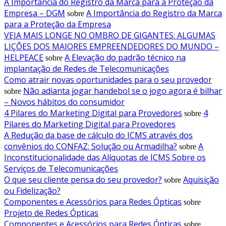
A Importância do Registro da Marca para a Proteção da
Empresa – DGM
A Importância do Registro da Marca
sobre
para a Proteção da Empresa
VEJA MAIS LONGE NO OMBRO DE GIGANTES: ALGUMAS
LIÇÕES DOS MAIORES EMPREENDEDORES DO MUNDO –
HELPEACE
A Elevação do padrão técnico na
sobre
implantação de Redes de Telecomunicações
Como atrair novas oportunidades para o seu provedor
Não adianta jogar handebol se o jogo agora é bilhar
sobre
– Novos hábitos do consumidor
4 Pilares do Marketing Digital para Provedores
4
sobre
Pilares do Marketing Digital para Provedores
A Redução da base de cálculo do ICMS através dos
convênios do CONFAZ: Solução ou Armadilha?
A
sobre
Inconstitucionalidade das Alíquotas de ICMS Sobre os
Serviços de Telecomunicações
O que seu cliente pensa do seu provedor?
Aquisição
sobre
ou Fidelização?
Componentes e Acessórios para Redes Ópticas
sobre
Projeto de Redes Ópticas
Componentes e Acessórios para Redes Ópticas
sobre