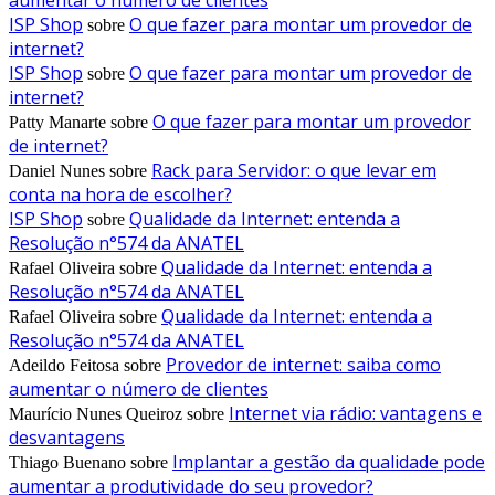
ISP Shop
O que fazer para montar um provedor de
sobre
internet?
ISP Shop
O que fazer para montar um provedor de
sobre
internet?
O que fazer para montar um provedor
Patty Manarte
sobre
de internet?
Rack para Servidor: o que levar em
Daniel Nunes
sobre
conta na hora de escolher?
ISP Shop
Qualidade da Internet: entenda a
sobre
Resolução n°574 da ANATEL
Qualidade da Internet: entenda a
Rafael Oliveira
sobre
Resolução n°574 da ANATEL
Qualidade da Internet: entenda a
Rafael Oliveira
sobre
Resolução n°574 da ANATEL
Provedor de internet: saiba como
Adeildo Feitosa
sobre
aumentar o número de clientes
Internet via rádio: vantagens e
Maurício Nunes Queiroz
sobre
desvantagens
Implantar a gestão da qualidade pode
Thiago Buenano
sobre
aumentar a produtividade do seu provedor?