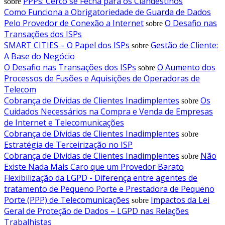
PPPs: Cerco se Fecha para os Clandestinos
sobre
Como Funciona a Obrigatoriedade de Guarda de Dados
Pelo Provedor de Conexão a Internet
O Desafio nas
sobre
Transações dos ISPs
SMART CITIES – O Papel dos ISPs
Gestão de Cliente:
sobre
A Base do Negócio
O Desafio nas Transações dos ISPs
O Aumento dos
sobre
Processos de Fusões e Aquisições de Operadoras de
Telecom
Cobrança de Dívidas de Clientes Inadimplentes
Os
sobre
Cuidados Necessários na Compra e Venda de Empresas
de Internet e Telecomunicações
Cobrança de Dívidas de Clientes Inadimplentes
sobre
Estratégia de Terceirização no ISP
Cobrança de Dívidas de Clientes Inadimplentes
Não
sobre
Existe Nada Mais Caro que um Provedor Barato
Flexibilização da LGPD - Diferença entre agentes de
tratamento de Pequeno Porte e Prestadora de Pequeno
Porte (PPP) de Telecomunicações
Impactos da Lei
sobre
Geral de Proteção de Dados – LGPD nas Relações
Trabalhistas