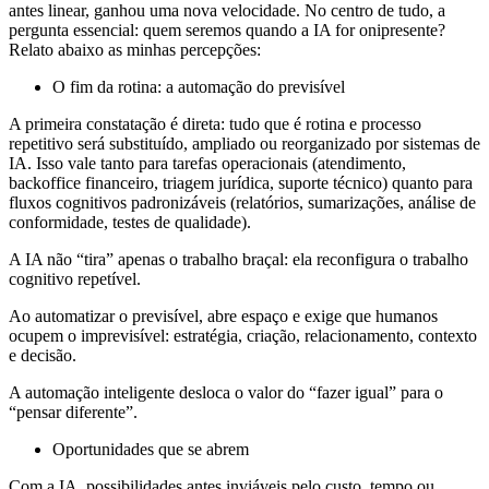
antes linear, ganhou uma nova velocidade. No centro de tudo, a
pergunta essencial: quem seremos quando a IA for onipresente?
Relato abaixo as minhas percepções:
O fim da rotina: a automação do previsível
A primeira constatação é direta: tudo que é rotina e processo
repetitivo será substituído, ampliado ou reorganizado por sistemas de
IA. Isso vale tanto para tarefas operacionais (atendimento,
backoffice financeiro, triagem jurídica, suporte técnico) quanto para
fluxos cognitivos padronizáveis (relatórios, sumarizações, análise de
conformidade, testes de qualidade).
A IA não “tira” apenas o trabalho braçal: ela reconfigura o trabalho
cognitivo repetível.
Ao automatizar o previsível, abre espaço e exige que humanos
ocupem o imprevisível: estratégia, criação, relacionamento, contexto
e decisão.
A automação inteligente desloca o valor do “fazer igual” para o
“pensar diferente”.
Oportunidades que se abrem
Com a IA, possibilidades antes inviáveis pelo custo, tempo ou