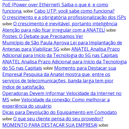
PoE (Power over Ethernet): Saiba o que é, e como
funciona.
Cabo UTP: você sabe como funciona?
sobre
O crescimento e a obrigatória profissionalização dos ISPs
O crescimento é inevitável, portanto inteligência
sobre
Atenção para não ficar irregular com a ANATEL!
sobre
Postes: O Debate que Precisamos Ver
Município de São Paula Aprova Lei para Implantação de
Antenas para Viabilizar 5G
ANATEL Analisa Prazo
sobre
Adicional para Início da Tecnologia do 5G nas Capitais
ANATEL Analisa Prazo Adicional para Início da Tecnologia
do 5G nas Capitais
Momento para Destacar sua
sobre
Empresa! Pesquisa da Anatel mostra que, entre os
serviços de telecomunicações, banda larga tem pior
índice de satisfação.
Operadoras Devem Informar Velocidade da Internet no
MS
Velocidade da conexão: Como melhorar a
sobre
experiência do usuário
Dicas para Devolução do Equipamento em Comodato
O que seu cliente pensa do seu provedor?
sobre
MOMENTO PARA DESTACAR SUA EMPRESA!
sobre