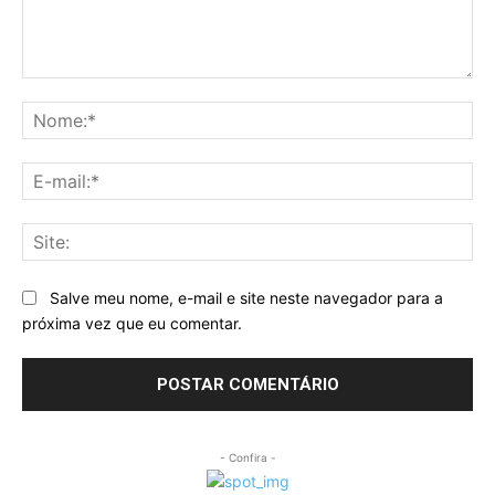
Comentário:
No
E-
mai
Sit
Salve meu nome, e-mail e site neste navegador para a
próxima vez que eu comentar.
- Confira -